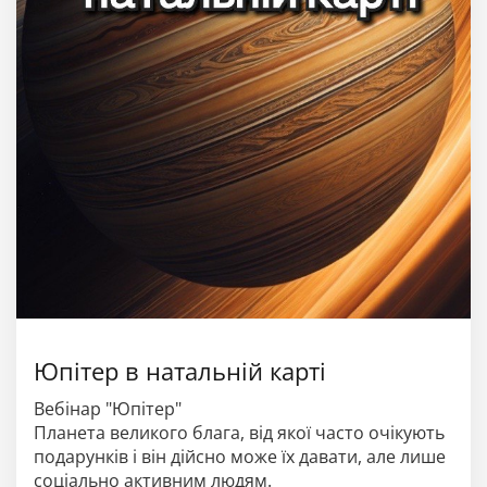
Юпітер в натальній карті
Вебінар "Юпітер"
Планета великого блага, від якої часто очікують
подарунків і він дійсно може їх давати, але лише
соціально активним людям.